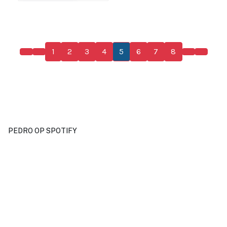
1
2
3
4
5
6
7
8
PEDRO OP SPOTIFY