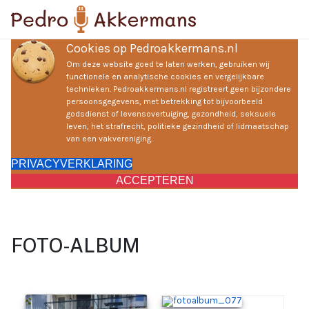
Cookies op Pedroakkermans.nl
Om deze website goed te laten werken, gebruiken wij
functionele en analytische cookies en vergelijkbare
technieken. Pedroakkermans.nl registreert geen bijzondere
persoonsgegevens, met betrekking tot bijvoorbeeld
godsdienst of levensovertuiging, gezondheid, seksuele
leven, het strafrecht, politieke gezindheid of lidmaatschap
van een vakvereniging.
PRIVACYVERKLARING
ACCEPTEREN
FOTO-ALBUM